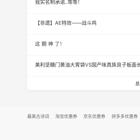
我实名制承诺..等等！
【非遗】AE特效——战斗鸡
这 期 神 了！
美利坚糖门黄油大胃袋VS国产味真族良子板面
总
最美古诗词
淘宝优惠券
京东优惠券
拼多多优惠券