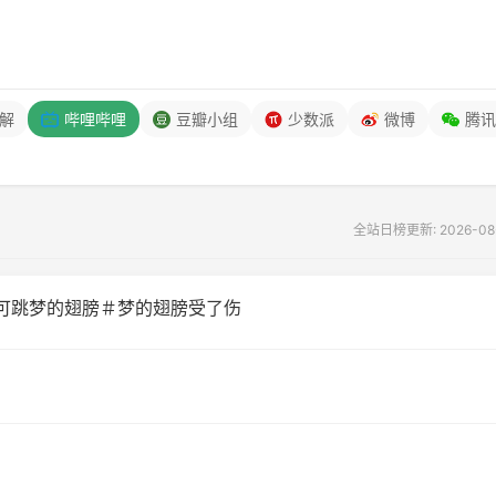
解
哔哩哔哩
豆瓣小组
少数派
微博
腾讯
全站日榜更新: 2026-08-0
可跳梦的翅膀＃梦的翅膀受了伤