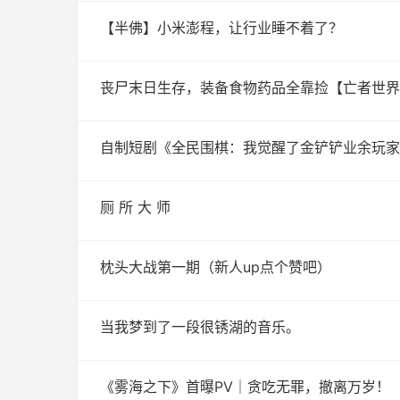
【半佛】小米澎程，让行业睡不着了？
丧尸末日生存，装备食物药品全靠捡【亡者世界
自制短剧《全民围棋：我觉醒了金铲铲业余玩家
厕 所 大 师
枕头大战第一期（新人up点个赞吧）
当我梦到了一段很锈湖的音乐。
《雾海之下》首曝PV｜贪吃无罪，撤离万岁！