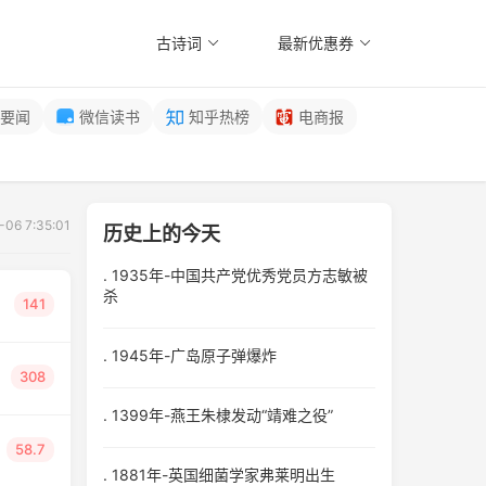
古诗词
最新优惠券
要闻
微信读书
知乎热榜
电商报
6 7:35:01
历史上的今天
. 1935年-中国共产党优秀党员方志敏被
杀
141
. 1945年-广岛原子弹爆炸
308
. 1399年-燕王朱棣发动“靖难之役”
58.7
. 1881年-英国细菌学家弗莱明出生