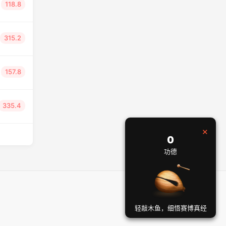
118.8
315.2
157.8
335.4
×
0
功德
轻敲木鱼，细悟赛博真经