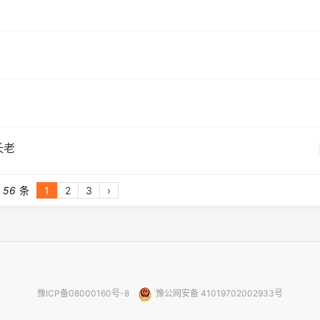
长老
56
条
1
2
3
›
豫ICP备08000160号-8
豫公网安备 41019702002933号