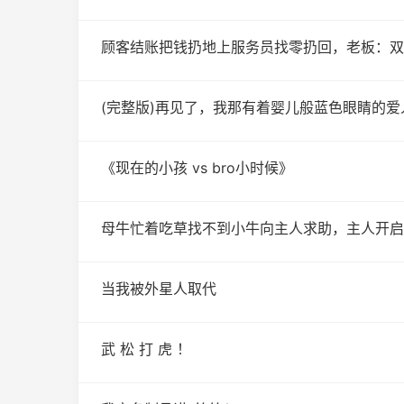
顾客结账把钱扔地上服务员找零扔回，老板：双
(完整版)再见了，我那有着婴儿般蓝色眼睛的爱人
《现在的小孩 vs bro小时候》
母牛忙着吃草找不到小牛向主人求助，主人开启
当我被外星人取代
武 松 打 虎 ！