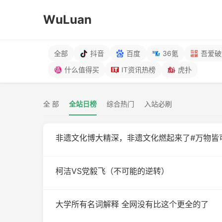
WuLuan
全部
抖音
百度
36氪
吾爱破
什么值得买
IT资讯热榜
虎扑
全 部
全站日榜
综合热门
入站必刷
非遗文化博大精深，非遗文化燃起来了#万物皆
柯洁VS党毅飞（不可能的逆转）
大学所有名词解释 全网没有比这个更全的了